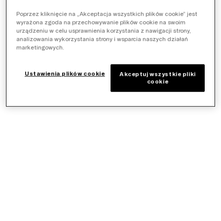
Poprzez kliknięcie na „Akceptacja wszystkich plików cookie” jest
wyrażona zgoda na przechowywanie plików cookie na swoim
urządzeniu w celu usprawnienia korzystania z nawigacji strony,
analizowania wykorzystania strony i wsparcia naszych działań
marketingowych.
Ustawienia plików cookie
Akceptuj wszystkie pliki
cookie