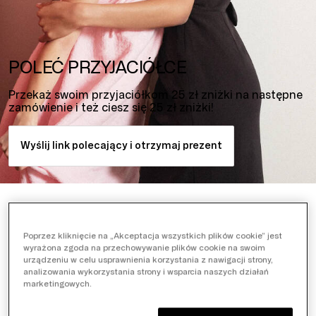
POLEĆ PRZYJACIÓŁCE
Przekaż swoim przyjaciółkom 25 zł zniżki na następne
zamówienie i też ciesz się 25 zł zniżki!
Wyślij link polecający i otrzymaj prezent
Poprzez kliknięcie na „Akceptacja wszystkich plików cookie” jest
wyrażona zgoda na przechowywanie plików cookie na swoim
urządzeniu w celu usprawnienia korzystania z nawigacji strony,
analizowania wykorzystania strony i wsparcia naszych działań
marketingowych.