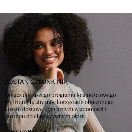
ZOSTAŃ CZŁONKINIĄ
Dołącz do naszego programu lojalnościowego
MyTriumph, aby móc korzystać z obniżonego
kosztu dostawy, regularnych wiadomości i
dostępu do ekskluzywnych ofert.
Dołącz do MyTriumph