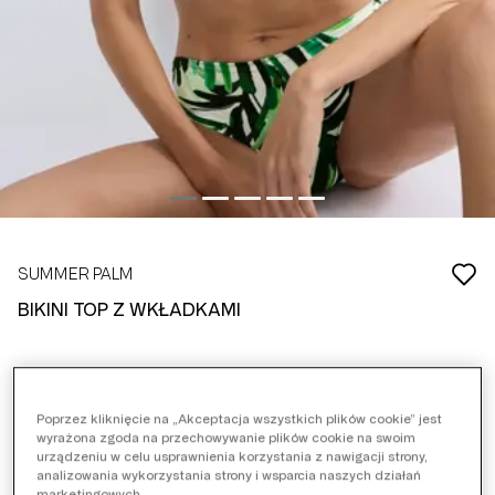
SUMMER PALM
BIKINI TOP Z WKŁADKAMI
167,00 zł
239,00 zł
ZNIŻKA
72,00 ZŁ
Poprzez kliknięcie na „Akceptacja wszystkich plików cookie” jest
Szczegóły promocji
wyrażona zgoda na przechowywanie plików cookie na swoim
3 = -10%
urządzeniu w celu usprawnienia korzystania z nawigacji strony,
analizowania wykorzystania strony i wsparcia naszych działań
marketingowych.