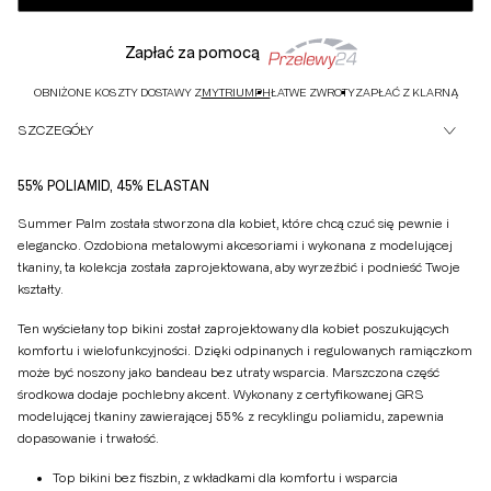
Zapłać za pomocą
OBNIŻONE KOSZTY DOSTAWY Z
MYTRIUMPH
ŁATWE ZWROTY
ZAPŁAĆ Z KLARNĄ
SZCZEGÓŁY
55% POLIAMID, 45% ELASTAN
Summer Palm została stworzona dla kobiet, które chcą czuć się pewnie i
elegancko. Ozdobiona metalowymi akcesoriami i wykonana z modelującej
tkaniny, ta kolekcja została zaprojektowana, aby wyrzeźbić i podnieść Twoje
kształty.
Ten wyściełany top bikini został zaprojektowany dla kobiet poszukujących
komfortu i wielofunkcyjności. Dzięki odpinanych i regulowanych ramiączkom
może być noszony jako bandeau bez utraty wsparcia. Marszczona część
środkowa dodaje pochlebny akcent. Wykonany z certyfikowanej GRS
modelującej tkaniny zawierającej 55% z recyklingu poliamidu, zapewnia
dopasowanie i trwałość.
Top bikini bez fiszbin, z wkładkami dla komfortu i wsparcia