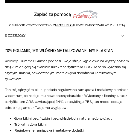
Zapłać za pomocą
OBNIŻONE KOSZTY DOSTAWY Z
MYTRIUMPH
ŁATWE ZWROTY
ZAPŁAĆ Z KLARNĄ
SZCZEGÓŁY
70% POLIAMID, 16% WŁÓKNO METALIZOWANE, 14% ELASTAN
Kolekcja Summer Sunset podnosi Twoje stroje kąpielowe na wyższy poziom
dzięki mieniącej się tkaninie lurex z certyfikatem GRS. Ta seria wyróżnia się
czystymi liniami, nowoczesnymi metalowymi dodatkami i efektownymi
sylwetkami.
Ten trójkątny góra bikini posiada regulowane ramiączka i metalowy pierścień
w centrum, co nadaje mu nowoczesny charakter. Wykonany z tkaniny lurex z
certyfikatem GRS zawierającej 54% z recyklingu PES, ten model dodaje
odrobinę glamour Twojemu wyglądowi.
Góra bikini bez fiszbin i bez wkładek dla naturalnego wyglądu
Trójkątny góra bikini
Regulowane ramiączka i metalowe dodatki