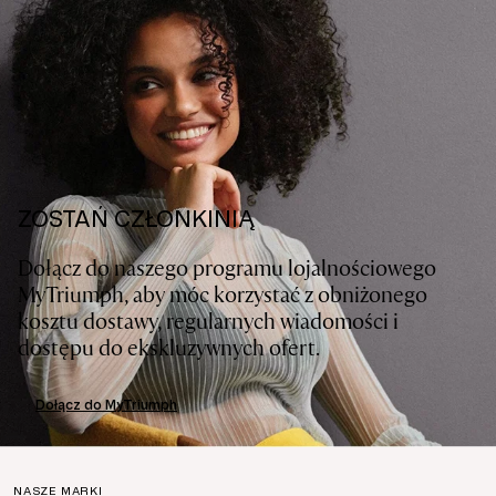
ZOSTAŃ CZŁONKINIĄ
Dołącz do naszego programu lojalnościowego
MyTriumph, aby móc korzystać z obniżonego
kosztu dostawy, regularnych wiadomości i
dostępu do ekskluzywnych ofert.
Dołącz do MyTriumph
NASZE MARKI